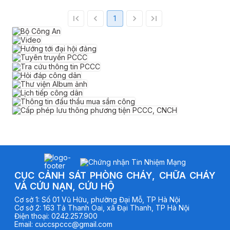
1
CỤC CẢNH SÁT PHÒNG CHÁY, CHỮA CHÁY
VÀ CỨU NẠN, CỨU HỘ
Cơ sở
1
:
Số 01 Vũ Hữu, phường Đại Mỗ, TP Hà Nội
Cơ sở
2
:
163 Tả Thanh Oai, xã Đại Thanh, TP Hà Nội
Điện thoại
:
0242.257.900
Email
:
cuccspccc@gmail.com