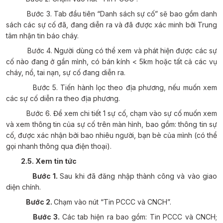
Bước 3.
Tab đầu tiên “Danh sách sự cố” sẽ bao gồm danh
sách các sự cố đã, đang diễn ra và đã được xác minh bởi Trung
tâm nhận tin báo cháy.
Bước 4.
Người dùng có thể xem và phát hiện được các sự
cố nào đang ở gần mình, có bán kính < 5km hoặc tất cả các vụ
cháy, nổ, tai nạn, sự cố đang diễn ra.
Bước 5.
Tiến hành lọc theo địa phương, nếu muốn xem
các sự cố diễn ra theo địa phương.
Bước 6.
Để xem chi tiết 1 sự cố, chạm vào sự cố muốn xem
và xem thông tin của sự cố trên màn hình, bao gồm: thông tin sự
cố, được xác nhận bởi bao nhiêu người, bạn bè của mình
(có thể
gọi nhanh thông qua điện thoại).
2.5. Xem tin tức
Bước 1.
Sau khi đã đăng nhập thành công và vào giao
diện chính.
Bước 2.
Chạm vào nút “Tin PCCC và CNCH”.
Bước 3.
Các tab hiện ra bao gồm: Tin PCCC và CNCH;