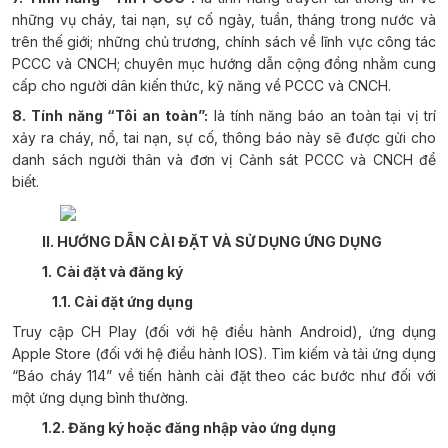
những vụ cháy, tai nạn, sự cố ngày, tuần, tháng trong nước và
trên thế giới; những chủ trương, chính sách về lĩnh vực công tác
PCCC và CNCH; chuyên mục hướng dẫn cộng đồng nhằm cung
cấp cho người dân kiến thức, kỹ năng về PCCC và CNCH.
8. Tính năng “Tôi an toàn”:
là tính năng báo an toàn tại vị trí
xảy ra cháy, nổ, tai nạn, sự cố, thông báo này sẽ được gửi cho
danh sách người thân và đơn vị Cảnh sát PCCC và CNCH để
biết.
II. HƯỚNG DẪN CÀI ĐẶT VÀ SỬ DỤNG ỨNG DỤNG
1.
Cài đặt và đăng ký
1.1. Cài đặt ứng dụng
Truy cập CH Play (đối với hệ điều hành Android), ứng dụng
Apple Store (đối với hệ điều hành IOS). Tìm kiếm và tải ứng dụng
“Báo cháy 114” về tiến hành cài đặt theo các bước như đối với
một ứng dụng bình thường.
1.2. Đăng ký hoặc đăng nhập vào ứng dụng