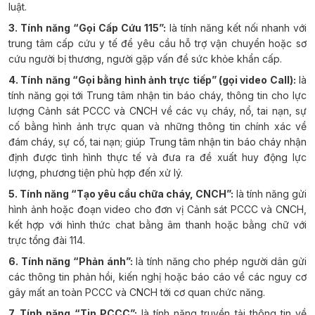
luật.
3. Tính năng “Gọi Cấp Cứu 115”:
là tính năng kết nối nhanh với
trung tâm cấp cứu y tế để yêu cầu hỗ trợ vận chuyển hoặc sơ
cứu người bị thương, người gặp vấn đề sức khỏe khẩn cấp.
4. Tính năng “Gọi bằng hình ảnh trực tiếp” (gọi video Call):
là
tính năng gọi tới Trung tâm nhận tin báo cháy, thông tin cho lực
lượng Cảnh sát PCCC và CNCH về các vụ cháy, nổ, tai nạn, sự
cố bằng hình ảnh trực quan và những thông tin chính xác về
đám cháy, sự cố, tai nạn; giúp Trung tâm nhận tin báo cháy nhận
định được tình hình thực tế và đưa ra đề xuất huy động lực
lượng, phương tiện phù hợp đến xử lý.
5. Tính năng “Tạo yêu cầu chữa cháy, CNCH”:
là tính năng gửi
hình ảnh hoặc đoạn video cho đơn vị Cảnh sát PCCC và CNCH,
kết hợp với hình thức chat bằng âm thanh hoặc bằng chữ với
trực tổng đài 114.
6. Tính năng “Phản ánh”:
là tính năng cho phép người dân gửi
các thông tin phản hồi, kiến nghị hoặc báo cáo về các nguy cơ
gây mất an toàn PCCC và CNCH tới cơ quan chức năng.
7. Tính năng “Tin PCCC”:
là tính năng truyền tải thông tin về