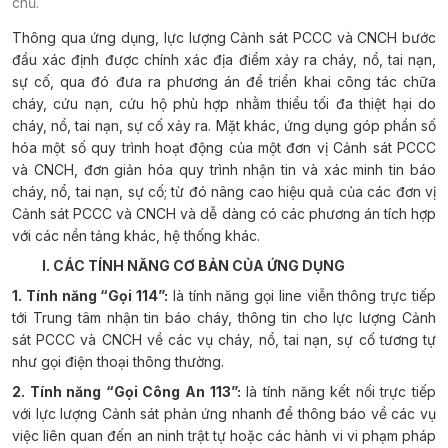
chủ.
Thông qua ứng dụng, lực lượng Cảnh sát PCCC và CNCH bước
đầu xác định được chính xác địa điểm xảy ra cháy, nổ, tai nạn,
sự cố, qua đó đưa ra phương án để triển khai công tác chữa
cháy, cứu nạn, cứu hộ phù hợp nhằm thiểu tối đa thiệt hại do
cháy, nổ, tai nạn, sự cố xảy ra. Mặt khác, ứng dụng góp phần số
hóa một số quy trình hoạt động của một đơn vị Cảnh sát PCCC
và CNCH, đơn giản hóa quy trình nhận tin và xác minh tin báo
cháy, nổ, tai nạn, sự cố; từ đó nâng cao hiệu quả của các đơn vị
Cảnh sát PCCC và CNCH và dễ dàng có các phương án tích hợp
với các nền tảng khác, hệ thống khác.
I. CÁC TÍNH NĂNG CƠ BẢN CỦA ỨNG DỤNG
1. Tính năng “Gọi 114”:
là tính năng gọi line viễn thông trực tiếp
tới Trung tâm nhận tin báo cháy, thông tin cho lực lượng Cảnh
sát PCCC và CNCH về các vụ cháy, nổ, tai nạn, sự cố tương tự
như gọi điện thoại thông thường.
2. Tính năng “Gọi Công An 113”:
là tính năng kết nối trực tiếp
với lực lượng Cảnh sát phản ứng nhanh để thông báo về các vụ
việc liên quan đến an ninh trật tự hoặc các hành vi vi phạm pháp